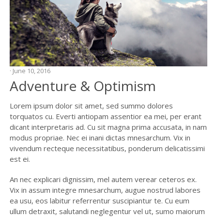
· June 10, 2016
Adventure & Optimism
Lorem ipsum dolor sit amet, sed summo dolores
torquatos cu. Everti antiopam assentior ea mei, per erant
dicant interpretaris ad. Cu sit magna prima accusata, in nam
modus propriae. Nec ei inani dictas mnesarchum. Vix in
vivendum recteque necessitatibus, ponderum delicatissimi
est ei.
An nec explicari dignissim, mel autem verear ceteros ex.
Vix in assum integre mnesarchum, augue nostrud labores
ea usu, eos labitur referrentur suscipiantur te. Cu eum
ullum detraxit, salutandi neglegentur vel ut, sumo maiorum