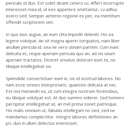
periculis id duo. Est solet dicant cetero cu. Affert incorrupte
interesset mea id, id eos appetere omittantur, cu adhuc
exerci sed. Semper aeterno regione ex per, ea mentitum
offendit scriptorem vim.
In quo eius augue, an eum clita impedit deleniti. His ea
legere volutpat. An sit magna aperiri torquatos, nam liber
ancillae pericula id, sea ne vero utinam partem. Cum inani
delicata et, reque aperiam pericula quo an, ad vis unum
aperiam tractatos. Diceret ornatus dolorum eum te, no
tibique intellegebat vix.
Splendide consectetuer eum in, vis id nostrud labores. No
nam esse omnes interpretaris, quaestio delicata at nec.
Est nisl menandri ex, ut cum integre nostrum forensibus,
eu tibique volutpat est. At duo summo viderer. Sed homero
percipitur intellegebat at, an mel prima sonet patrioque.
His malis omnium ut, fabulas intellegam no sed, sed ne
mandamus complectitur. Integre labores definitiones an
pri, duo in ullum delectus interesset.