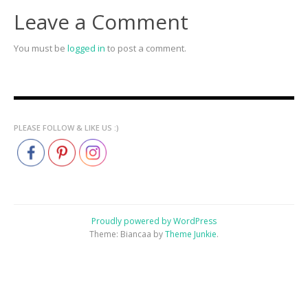
Leave a Comment
You must be
logged in
to post a comment.
PLEASE FOLLOW & LIKE US :)
Proudly powered by WordPress
Theme: Biancaa by
Theme Junkie
.
Home
Sessions
Galleries
Contact
Me