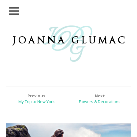
Close
Skip
HOME
to
content
SESSIONS
GALLERIES
CONTACT
ME
Previous
Next
My Trip to New York
Flowers & Decorations